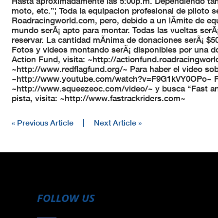
Hasta aproximadamente las 5:00p.m. Dependiendo tambi
moto, etc.”¦ Toda la equipacion profesional de piloto 
Roadracingworld.com, pero, debido a un lÃ­mite de equ
mundo serÃ¡ apto para montar. Todas las vueltas serÃ¡
reservar. La cantidad mÃ­nima de donaciones serÃ¡ $5
Fotos y videos montando serÃ¡ disponibles por una do
Action Fund, visita: ~http://actionfund.roadracingworl
~http://www.redflagfund.org/~ Para haber el video sob
~http://www.youtube.com/watch?v=F9G1kVY0OPo~ Para 
~http://www.squeezeoc.com/video/~ y busca “Fast and 
pista, visita: ~http://www.fastrackriders.com~
« Previous Article
|
Next Article »
FOLLOW US