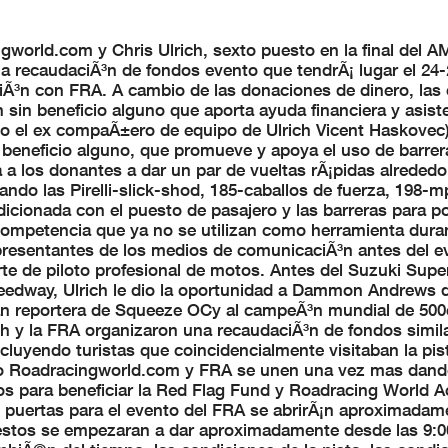
world.com y Chris Ulrich, sexto puesto en la final del A
la recaudaciÃ³n de fondos evento que tendrÃ¡ lugar el 24-
iÃ³n con FRA. A cambio de las donaciones de dinero, las 
n sin beneficio alguno que aporta ayuda financiera y asist
mo el ex compaÃ±ero de equipo de Ulrich Vicent Haskovec)
 beneficio alguno, que promueve y apoya el uso de barre
ra a los donantes a dar un par de vueltas rÃ¡pidas alrededo
izando las Pirelli-slick-shod, 185-caballos de fuerza, 198-m
cionada con el puesto de pasajero y las barreras para po
competencia que ya no se utilizan como herramienta duran
presentantes de los medios de comunicaciÃ³n antes del e
te de piloto profesional de motos. Antes del Suzuki Supe
Speedway, Ulrich le dio la oportunidad a Dammon Andrews
n reportera de Squeeze OCy al campeÃ³n mundial de 500
 y la FRA organizaron una recaudaciÃ³n de fondos simila
cluyendo turistas que coincidencialmente visitaban la pis
ipo Roadracingworld.com y FRA se unen una vez mas dand
s para beneficiar la Red Flag Fund y Roadracing World A
s puertas para el evento del FRA se abrirÃ¡n aproximadam
uestos se empezaran a dar aproximadamente desde las 9:0