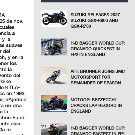
MA
SUZUKI RELEASES 2027
25 de nov.
SUZUKI GSX-R600 AND
GSX-R750
cuales
encia a
 y la
H-D BAGGER WORLD CUP:
ras suaves
GRANADO QUICKEST IN
r del
FP2 IN ENGLAND
ph, y en la
ner los
te la
AFT: BRUNNER JOINS JMC
vento del
MOTORSPORT FOR
rbike
REMAINDER OF SEASON
 de KTLA-
cc en 1993
r, dÃ¡ndole
MOTOGP: BEZZECCHI
ta un dÃ­a
CRACKS LAP RECORD IN
o la
ENGLAND
ction Fund
ente alas
H-D BAGGER WORLD CUP:
0a.m.
GRANADO FASTEST IN FP1