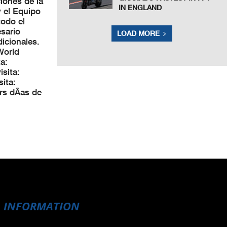
iones de la
IN ENGLAND
y el Equipo
todo el
sario
LOAD MORE
icionales.
World
a:
sita:
ita:
rs dÃ­as de
INFORMATION