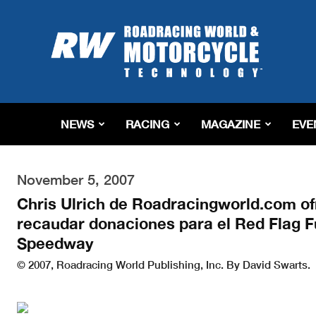
Roadracing
World
Magazine
|
Motorcycle
Riding,
Racing
NEWS
RACING
MAGAZINE
EVE
&
Tech
News
November 5, 2007
Chris Ulrich de Roadracingworld.com of
recaudar donaciones para el Red Flag Fu
Speedway
© 2007, Roadracing World Publishing, Inc. By David Swarts.