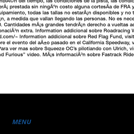
Ã©n del tiempo, las condiciones de la pista, las condic
serÃ¡ prestada sin ningÃºn costo alguna cortesÃ­a de FRA 
ipamiento, todas las tallas no estarÃ¡n disponibles y no 
n, a medida que vallan llegando las personas. No es nece
0. Cantidades mÃ¡s grandes tendrÃ¡n derecho a vueltas ad
naciÃ³n extra. Information addicional sobre Roadracing 
d.com/~ Information addicional sobre Red Flag Fund, visit
re el evento del aÃ±o pasado en el California Speedway, vi
ver mas sobre Squeeze OC’s pilotiando con Ulrich, vis
Furious” video. MÃ¡s informaciÃ³n sobre Fastrack Ride
MENU