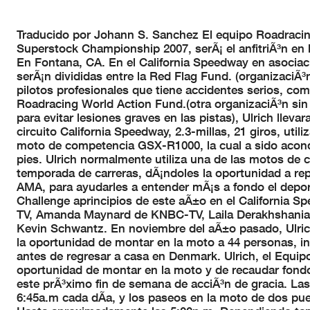
Traducido por Johann S. Sanchez El equipo Roadracing
Superstock Championship 2007, serÃ¡ el anfitriÃ³n en 
En Fontana, CA. En el California Speedway en asociac
serÃ¡n divididas entre la Red Flag Fund. (organizaciÃ³
pilotos profesionales que tiene accidentes serios, co
Roadracing World Action Fund.(otra organizaciÃ³n sin
para evitar lesiones graves en las pistas), Ulrich lleva
circuito California Speedway, 2.3-millas, 21 giros, util
moto de competencia GSX-R1000, la cual a sido acondi
pies. Ulrich normalmente utiliza una de las motos de 
temporada de carreras, dÃ¡ndoles la oportunidad a re
AMA, para ayudarles a entender mÃ¡s a fondo el depor
Challenge aprincipios de este aÃ±o en el California 
TV, Amanda Maynard de KNBC-TV, Laila Derakhshania
Kevin Schwantz. En noviembre del aÃ±o pasado, Ulrich
la oportunidad de montar en la moto a 44 personas, in
antes de regresar a casa en Denmark. Ulrich, el Equ
oportunidad de montar en la moto y de recaudar fondo
este prÃ³ximo fin de semana de acciÃ³n de gracia. La
6:45a.m cada dÃ­a, y los paseos en la moto de dos p